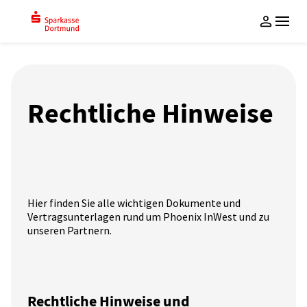
Anlagekonzept
Services
Über uns
Rechtliche Hinweise
Select
Der Anlageschutz
Unternehmen
Select ESG
Der Autopilot
Login
Investmentthemen
Der Anlageassistent
Sparen durch Dritte
Entdecken & Anlegen
Hier finden Sie alle wichtigen Dokumente und
Vertragsunterlagen rund um Phoenix InWest und zu
unseren Partnern.
Kontakt
FAQ
Rechtliche Hinweise und